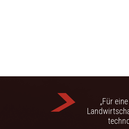
„Für ein
Landwirtscha
techno