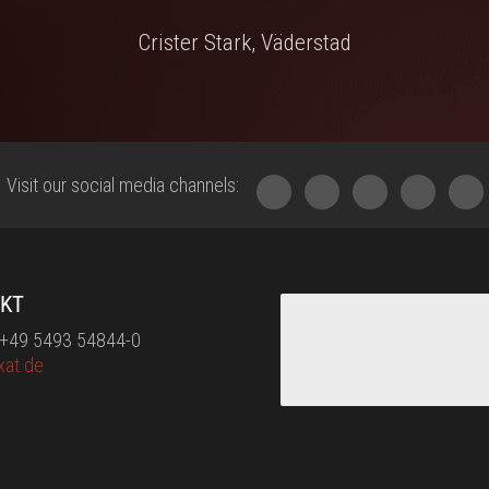
Crister Stark, Väderstad
Visit our social media channels:
KT
: +49 5493 54844-0
xat.de